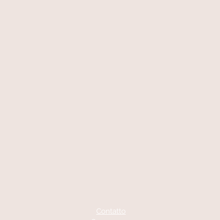
A votre écoute
06 87 56 91 61
Contatto