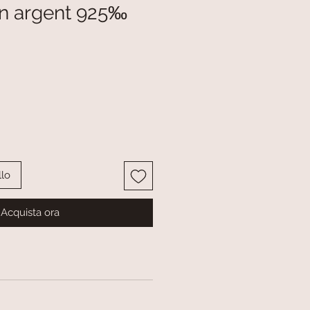
en argent 925‰
o
llo
Acquista ora