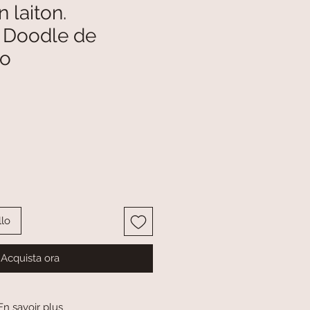
 laiton.
n Doodle de
zo
llo
Acquista ora
En savoir plus