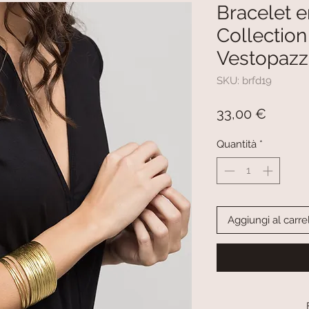
Bracelet en
Collectio
Vestopaz
SKU: brfd19
Prezzo
33,00 €
Quantità
*
Aggiungi al carre