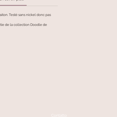
aiton. Testé sans nickel donc pas
rtie de la collection Doodle de
A votre écoute
06 87 56 91 61
Contatto