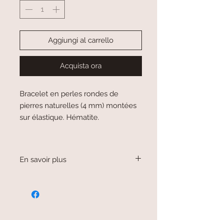
Aggiungi al carrello
Acquista ora
Bracelet en perles rondes de
pierres naturelles (4 mm) montées
sur élastique. Hématite.
En savoir plus
L'hématite est un minerai de fer.
On l'appelle aussi "pierre de sang".
On lui attribue le chakra racine.