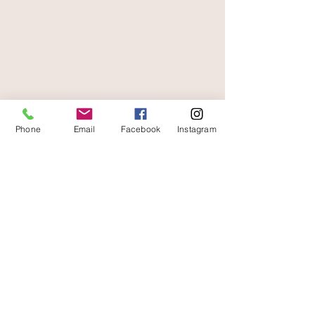
paiement sécurisé
livraison offerte
et rapide
Phone
Email
Facebook
Instagram
A votre écoute
06 87 56 91 61
Informazioni sul tuo negozio
Gaia, 8° posto Jean Jaurès
30250 Sommieres Francia
04 66 77 76 93
/
06 87 56 91 61
gaiagrum@gmail.com