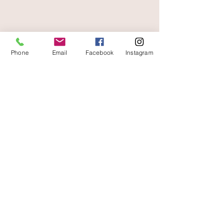
livraison offerte
et rapide
Phone
Email
Facebook
Instagram
A votre écoute
06 87 56 91 61
Informazioni sul tuo negozio
Gaia, 8° posto Jean Jaurès
30250 Sommieres Francia
04 66 77 76 93
/
06 87 56 91 61
gaiagrum@gmail.com
Contatto
Consegne
Condizioni d'uso