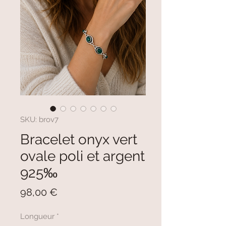
SKU: brov7
Bracelet onyx vert
ovale poli et argent
925‰
Prezzo
98,00 €
Longueur
*