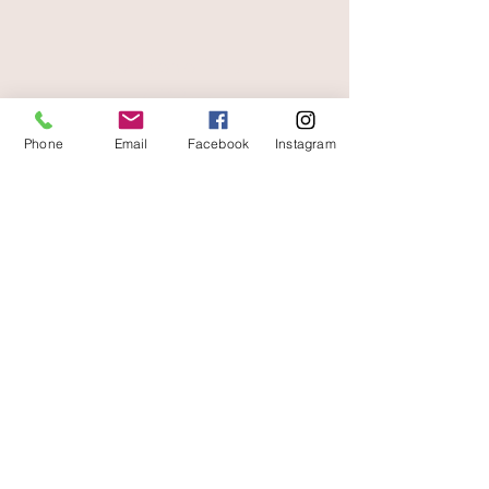
livraison offerte
et rapide
Phone
Email
Facebook
Instagram
A votre écoute
06 87 56 91 61
Informazioni sul tuo negozio
Gaia, 8° posto Jean Jaurès
30250 Sommieres Francia
04 66 77 76 93
/
06 87 56 91 61
gaiagrum@gmail.com
Contatto