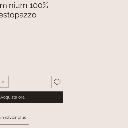
luminium 100%
Vestopazzo
llo
Acquista ora
En savoir plus