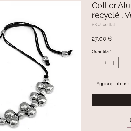
Collier A
recyclé . 
SKU: collfal1
Prezzo
27,00 €
Quantità
*
Aggiungi al carre