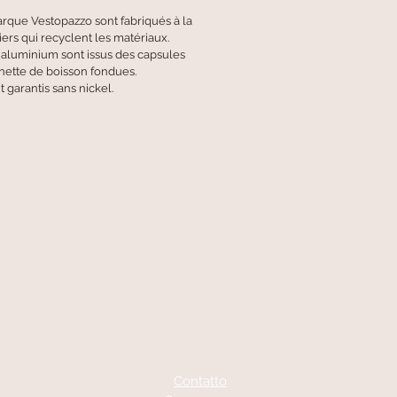
arque Vestopazzo sont fabriqués à la
ers qui recyclent les matériaux.
n aluminium sont issus des capsules
anette de boisson fondues.
t garantis sans nickel.
A votre écoute
06 87 56 91 61
Contatto