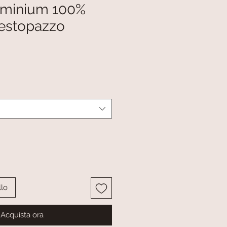
luminium 100%
Vestopazzo
llo
Acquista ora