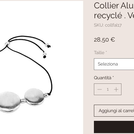
Collier A
recyclé . 
SKU: collfal17
Prezzo
28,50 €
Taille
*
Seleziona
Quantità
*
Aggiungi al carre