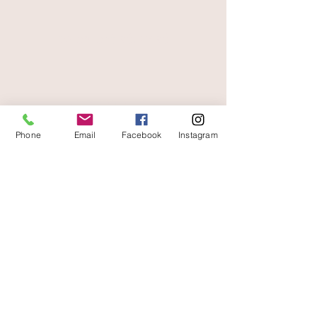
paiement sécurisé
livraison offerte
et rapide
Phone
Email
Facebook
Instagram
A votre écoute
06 87 56 91 61
Informazioni sul tuo negozio
Gaia, 8° posto Jean Jaurès
30250 Sommieres Francia
04 66 77 76 93
/
06 87 56 91 61
gaiagrum@gmail.com