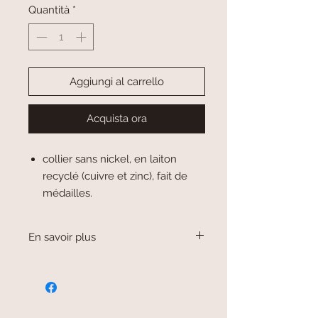
Quantità
*
Aggiungi al carrello
Acquista ora
collier sans nickel, en laiton
recyclé (cuivre et zinc), fait de
médailles.
En savoir plus
Collier doré, en laiton. Testé sans
nickel donc pas d'allergie!
Ce collier fait partie de la collection
Doodle de Vestopazzo.