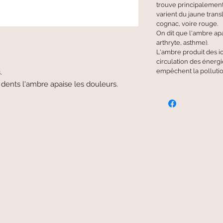
trouve principalement
varient du jaune transl
cognac, voire rouge.
On dit que l'ambre apa
arthryte, asthme).
L'ambre produit des io
circulation des énergi
empêchent la polluti
.
dents l'ambre apaise les douleurs.
livraison offerte
et rapide