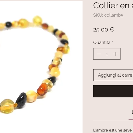
Collier e
SKU: collamb5
Prezzo
25,00 €
Quantità
*
Aggiungi al carre
L'ambre est une sève d