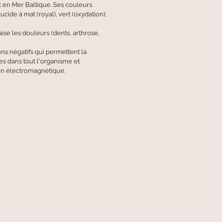
 en Mer Baltique. Ses couleurs
ucide à mat (royal), vert (oxydation),
ise les douleurs (dents, arthrose,
ns négatifs qui permettent la
es dans tout l'organisme et
on électromagnétique.
A votre écoute
06 87 56 91 61