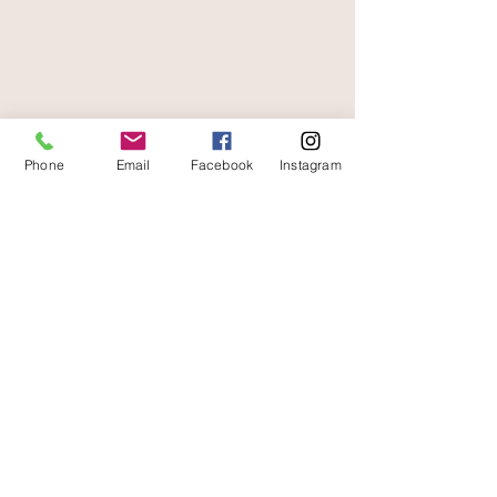
livraison offerte
et rapide
Phone
Email
Facebook
Instagram
A votre écoute
06 87 56 91 61
Informazioni sul tuo negozio
Gaia, 8° posto Jean Jaurès
30250 Sommieres Francia
04 66 77 76 93
/
06 87 56 91 61
gaiagrum@gmail.com