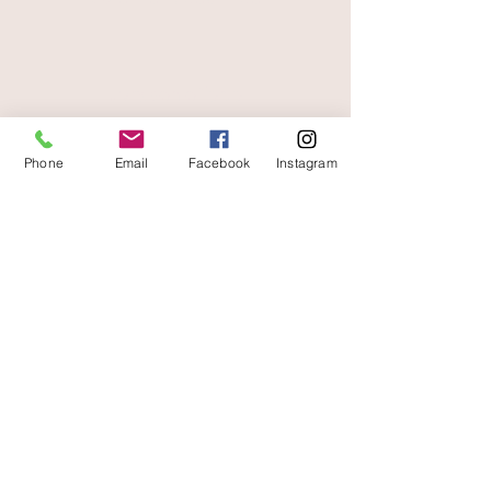
livraison offerte
et rapide
Phone
Email
Facebook
Instagram
A votre écoute
06 87 56 91 61
Informazioni sul tuo negozio
Gaia, 8° posto Jean Jaurès
30250 Sommieres Francia
04 66 77 76 93
/
06 87 56 91 61
gaiagrum@gmail.com