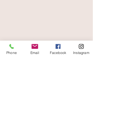
paiement sécurisé
livraison offerte
et rapide
Phone
Email
Facebook
Instagram
A votre écoute
06 87 56 91 61
Informazioni sul tuo negozio
Gaia, 8° posto Jean Jaurès
30250 Sommieres Francia
04 66 77 76 93
/
06 87 56 91 61
gaiagrum@gmail.com