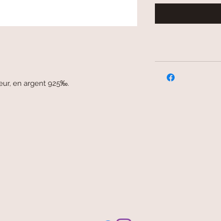
leur, en argent 925‰.
livraison offerte
et rapide