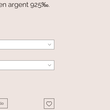
 en argent 925‰.
o
llo