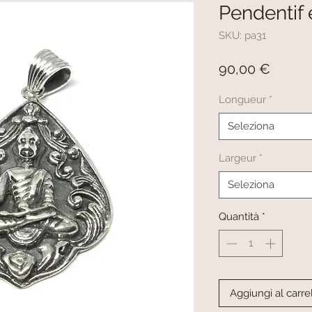
Pendentif
SKU: pa31
Prezz
90,00 €
Longueur
*
Seleziona
Largeur
*
Seleziona
Quantità
*
Aggiungi al carre