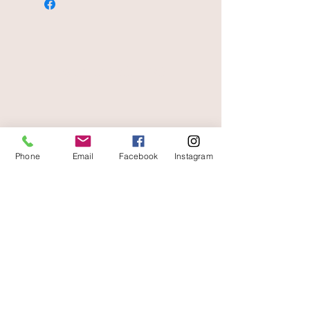
paiement sécurisé
livraison offerte
et rapide
Phone
Email
Facebook
Instagram
A votre écoute
06 87 56 91 61
Informazioni sul tuo negozio
Gaia, 8° posto Jean Jaurès
30250 Sommieres Francia
04 66 77 76 93
/
06 87 56 91 61