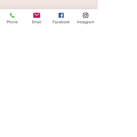
et rapide
Phone
Email
Facebook
Instagram
A votre écoute
06 87 56 91 61
Informazioni sul tuo negozio
Gaia, 8° posto Jean Jaurès
30250 Sommieres Francia
04 66 77 76 93
/
06 87 56 91 61
gaiagrum@gmail.com
Contatto
Consegne
Condizioni d'uso
Avviso legale
Pagamenti sicuri