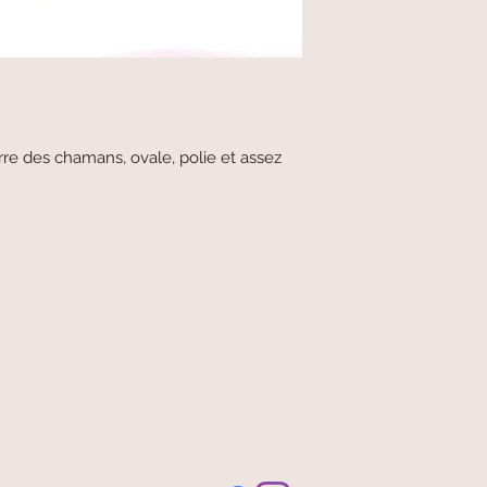
rre des chamans, ovale, polie et assez
livraison offerte
et rapide