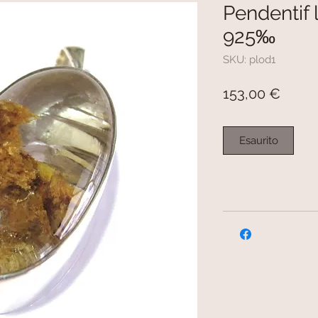
Pendentif 
925‰
SKU: plod1
Prezz
153,00 €
Esaurito