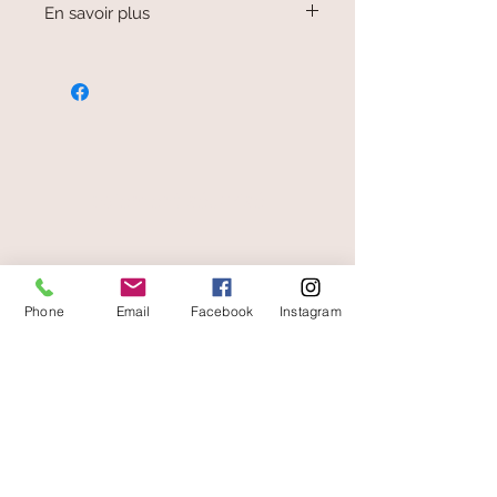
En savoir plus
Le pendentif est largement ouvert
sur l'arrière pour bénéficier des
propriétés de la pierre en lien avec le
système circulatoire et nerveux.
C'est une pierre d'eau, d'air et de
racines (dendrite).
paiement sécurisé
livraison offerte
Phone
Email
Facebook
Instagram
et rapide
A votre écoute
06 87 56 91 61