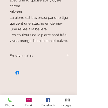
avec une turquoise spiny oyster
carrée.
Arizona.
La pierre est traversée par une tige
qui tient une attache en demie-
lune reliée à la bélière.
Les couleurs de la pierre sont très
vives, orange, bleu, blanc et cuivre.
En savoir plus
La turquoise spiny oyster est un
composite de coquillage d'huitre et de
turquoise d'Arizona, liés ensemble avec
du cuivre.
C'est une tradition ancienne de la
bijouterie des indiens Mohave vivant
dans le désert d'Arizona. (Amérique)
paiement sécurisé
Aucune huître n'est tuée pour faire le
bijou, il s'agit de déchets recyclés.
Phone
Email
Facebook
Instagram