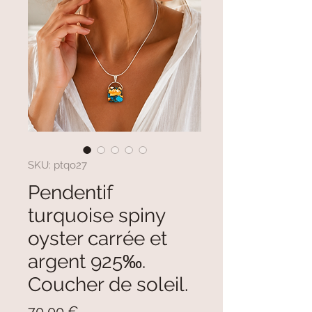
SKU: ptqo27
Pendentif
turquoise spiny
oyster carrée et
argent 925‰.
Coucher de soleil.
Prezzo
70,00 €