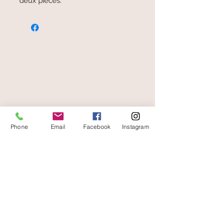
deux pièces.
paiement sécurisé
livraison offerte
Phone
Email
Facebook
Instagram
et rapide
A votre écoute
06 87 56 91 61
Informazioni sul tuo negozio