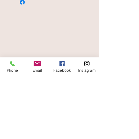
paiement sécurisé
livraison offerte
et rapide
Phone
Email
Facebook
Instagram
A votre écoute
06 87 56 91 61
Informazioni sul tuo negozio
Gaia, 8° posto Jean Jaurès
30250 Sommieres Francia
04 66 77 76 93
/
06 87 56 91 61