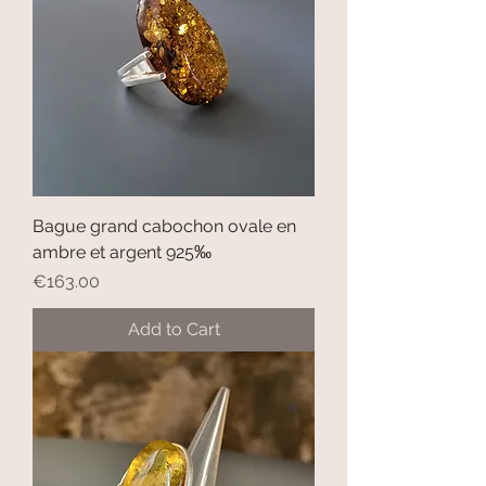
Bague grand cabochon ovale en
ambre et argent 925‰
Price
€163.00
Add to Cart