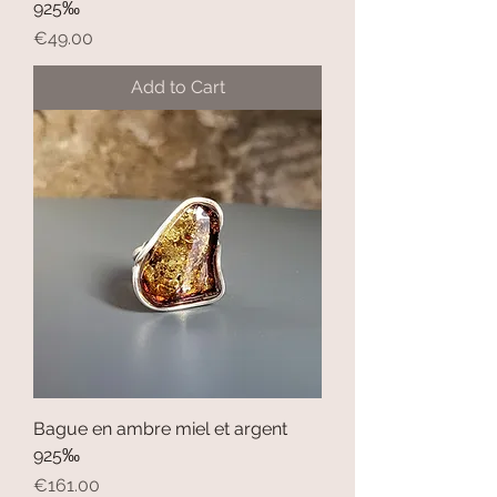
925‰
Price
€49.00
Add to Cart
Bague en ambre miel et argent
925‰
Price
€161.00