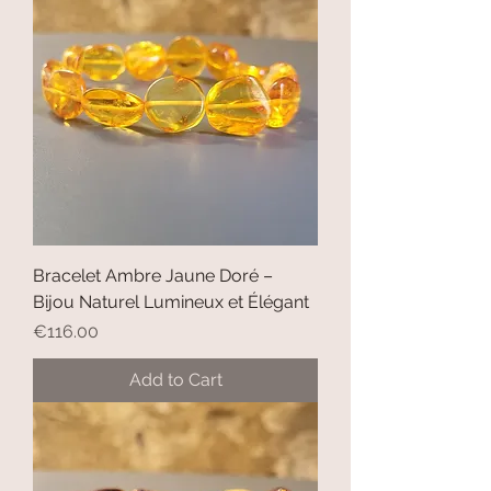
Bracelet Ambre Jaune Doré –
Bijou Naturel Lumineux et Élégant
Price
€116.00
Add to Cart