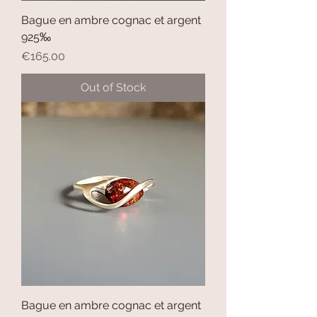
Bague en ambre cognac et argent
925‰
Price
€165.00
Out of Stock
Bague en ambre cognac et argent