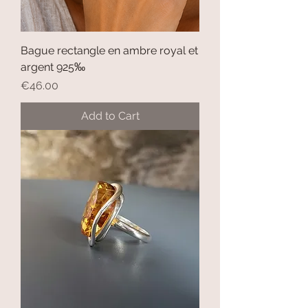
Bague rectangle en ambre royal et
argent 925‰
Price
€46.00
Add to Cart