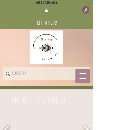
0687569161
FREE DELIVERY
amber silver jewelry