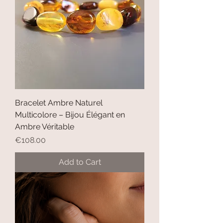
Bracelet Ambre Naturel
Multicolore – Bijou Élégant en
Ambre Véritable
Price
€108.00
Add to Cart