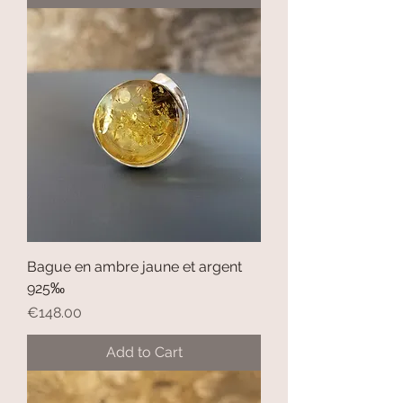
Bague en ambre jaune et argent
925‰
Price
€148.00
Add to Cart