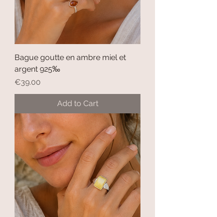
Bague goutte en ambre miel et
argent 925‰
Price
€39.00
Add to Cart