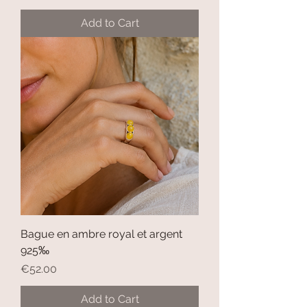
Add to Cart
Bague en ambre royal et argent
925‰
Price
€52.00
Add to Cart