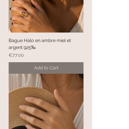
Bague Halo en ambre miel et
argent 925‰
Price
€77.00
Add to Cart