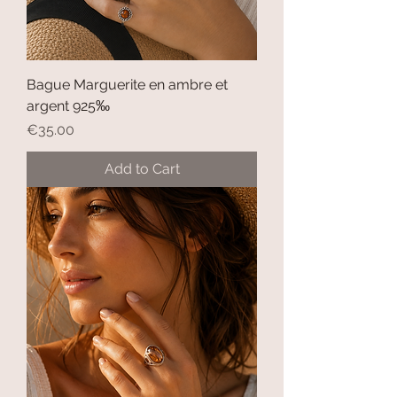
Bague Marguerite en ambre et
argent 925‰
Price
€35.00
Add to Cart