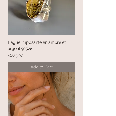
Bague imposante en ambre et
argent 925‰
Price
€225.00
Add to Cart