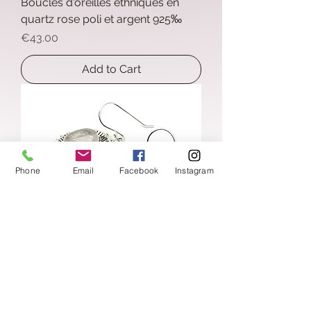
Boucles d'oreilles ethniques en
quartz rose poli et argent 925‰
Price
€43.00
Add to Cart
Phone
Email
Facebook
Instagram
Boucles d'oreilles quartz rose poli
et argent 925‰