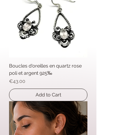
Boucles d'oreilles en quartz rose
poli et argent 925‰
Price
€43.00
Add to Cart