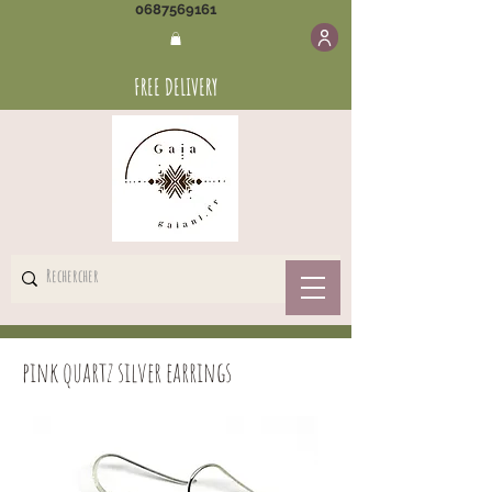
0687569161
FREE DELIVERY
pink quartz silver earrings