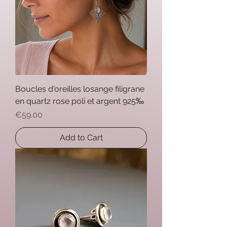
Boucles d'oreilles losange filigrane
en quartz rose poli et argent 925‰
Price
€59.00
Add to Cart