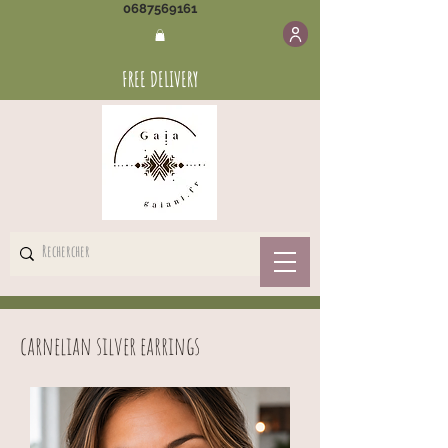
0687569161
FREE DELIVERY
carnelian silver earrings