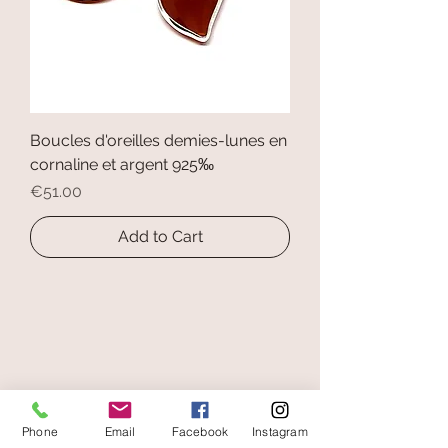
Boucles d'oreilles demies-lunes en
cornaline et argent 925‰
Price
€51.00
Add to Cart
secure payment
Phone
Email
Facebook
Instagram