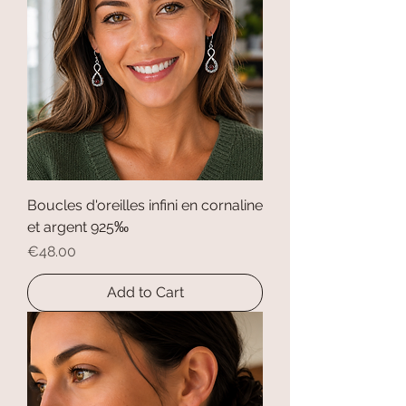
Boucles d'oreilles infini en cornaline
et argent 925‰
Price
€48.00
Add to Cart