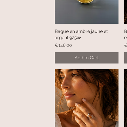
Bague en ambre jaune et
Quick View
B
argent 925‰
e
Price
P
€148.00
€
Add to Cart