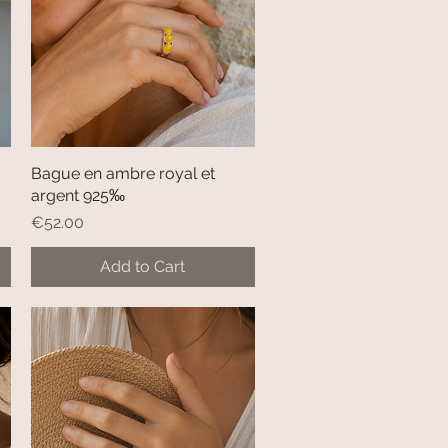
Bague en ambre royal et
Quick View
argent 925‰
Price
€52.00
Add to Cart