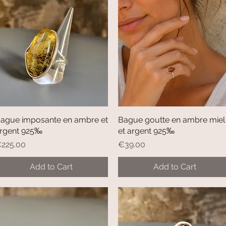
ague imposante en ambre et
Quick View
Bague goutte en ambre miel
Quick View
rgent 925‰
et argent 925‰
rice
Price
225.00
€39.00
Add to Cart
Add to Cart