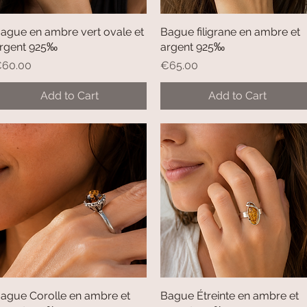
ague en ambre vert ovale et
Quick View
Bague filigrane en ambre et
Quick View
rgent 925‰
argent 925‰
rice
Price
60.00
€65.00
Add to Cart
Add to Cart
ague Corolle en ambre et
Quick View
Bague Étreinte en ambre et
Quick View