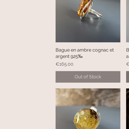
Bague en ambre cognac et
Quick View
B
argent 925‰
a
Price
P
€165.00
€
Out of Stock