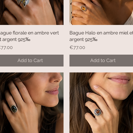
ague florale en ambre vert
Quick View
Bague Halo en ambre miel e
Quick View
t argent 925‰
argent 925‰
rice
Price
77.00
€77.00
Add to Cart
Add to Cart