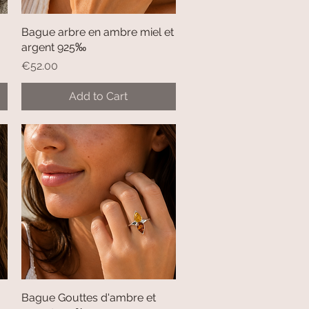
Bague arbre en ambre miel et
Quick View
argent 925‰
Price
€52.00
Add to Cart
Bague Gouttes d'ambre et
Quick View