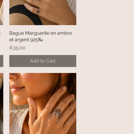
t
Bague Marguerite en ambre
Quick View
et argent 925‰
Price
€35.00
Add to Cart