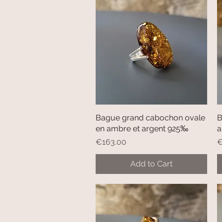
Bague grand cabochon ovale
Quick View
B
en ambre et argent 925‰
a
Price
P
€163.00
€
Add to Cart