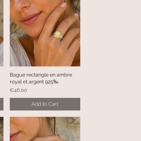
Bague rectangle en ambre
Quick View
royal et argent 925‰
Price
€46.00
Add to Cart