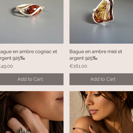
ague en ambre cognac et
Quick View
Bague en ambre miel et
Quick View
rgent 925‰
argent 925‰
rice
Price
49.00
€161.00
Add to Cart
Add to Cart