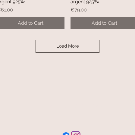
rgent 925‰
argent 925‰
rice
Price
61.00
€79.00
Add to Cart
Add to Cart
Load More
free and fast delivery