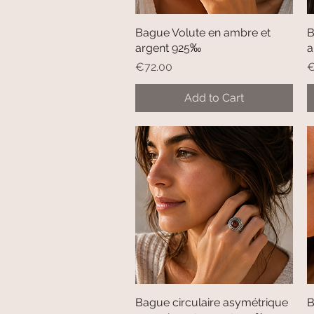
Bague Volute en ambre et
Quick View
B
argent 925‰
a
Price
P
€72.00
€
Add to Cart
Bague circulaire asymétrique
Quick View
B