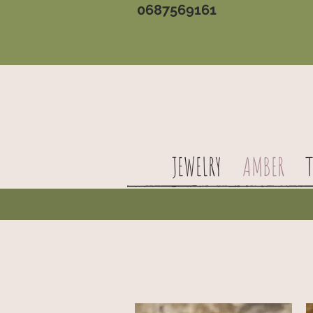
0687569161
JEWELRY
AMBER