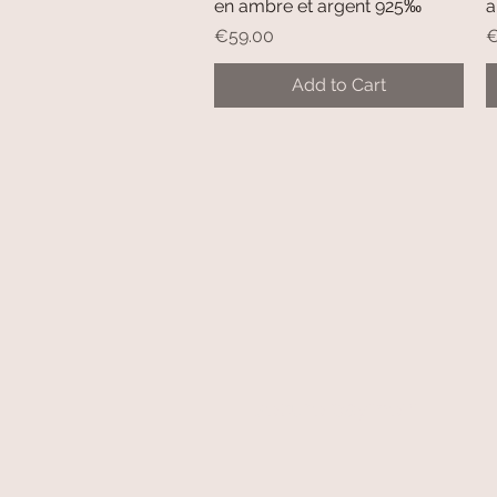
en ambre et argent 925‰
a
Price
P
€59.00
€
Add to Cart
secure payment