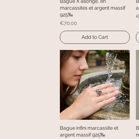
Bague X allongé, en
Quick View
B
marcassites et argent massif
a
925‰
P
€
Price
€70.00
Add to Cart
Bague infini marcassite et
Quick View
B
argent massif 925‰
m