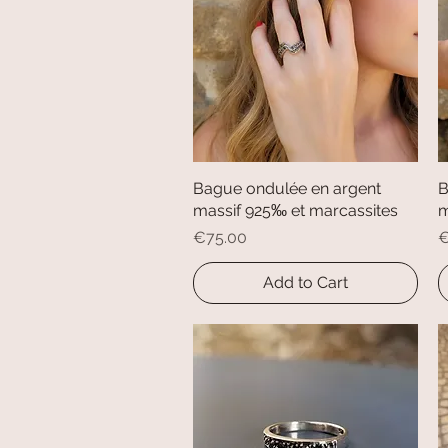
Bague ondulée en argent
Quick View
B
massif 925‰ et marcassites
m
Price
P
€75.00
€
Add to Cart