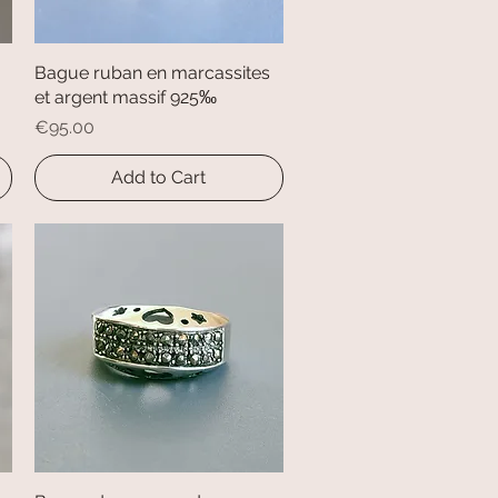
Bague ruban en marcassites
Quick View
et argent massif 925‰
Price
€95.00
Add to Cart