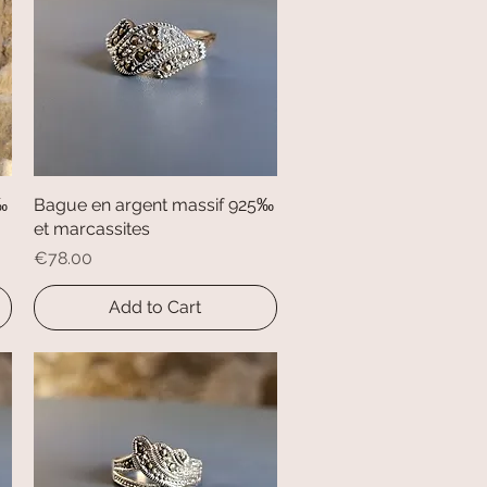
‰
Bague en argent massif 925‰
Quick View
et marcassites
Price
€78.00
Add to Cart