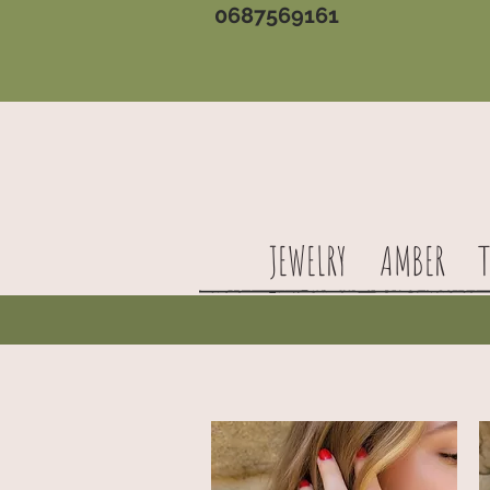
0687569161
JEWELRY
AMBER