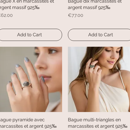
ague X en marcassites et
Quick View
Bague dix marcassites et
Quick View
rgent massif 925‰
argent massif 925‰
rice
Price
62.00
€77.00
Add to Cart
Add to Cart
ague pyramide avec
Quick View
Bague multi-triangles en
Quick View
arcassites et argent 925‰
marcassites et argent 925‰