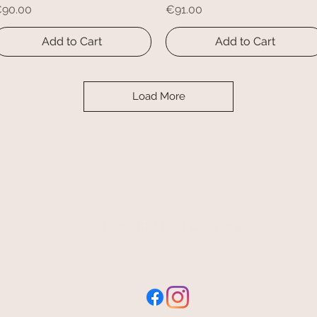
rice
Price
90.00
€91.00
Add to Cart
Add to Cart
Load More
free and fast delivery