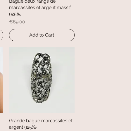
Bague deux rangs de
Quick View
marcassites et argent massif
925‰
Price
€69.00
Add to Cart
Grande bague marcassites et
Quick View
argent 925‰