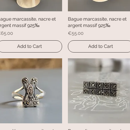
ague marcassite, nacre et
Quick View
Bague marcassite, nacre et
Quick View
rgent massif 925‰
argent massif 925‰
rice
Price
65.00
€55.00
Add to Cart
Add to Cart