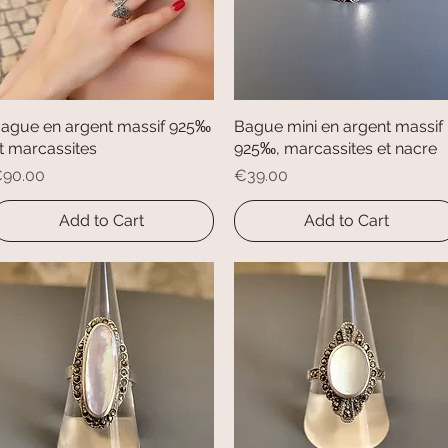
ague en argent massif 925‰
Quick View
Bague mini en argent massif
Quick View
t marcassites
925‰, marcassites et nacre
rice
Price
90.00
€39.00
Add to Cart
Add to Cart