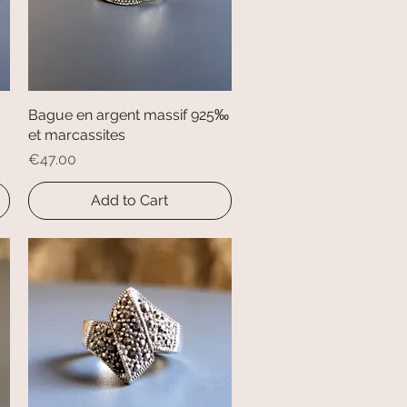
Bague en argent massif 925‰
Quick View
et marcassites
Price
€47.00
Add to Cart