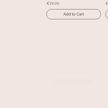
Price
P
€72.00
€
Add to Cart
secure payment