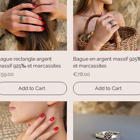
ague rectangle argent
Quick View
Bague en argent massif 925
Quick View
assif 925‰ et marcassites
et marcassites
rice
Price
59.00
€78.00
Add to Cart
Add to Cart