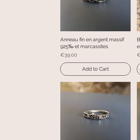
Anneau fin en argent massif
Quick View
B
925‰ et marcassites
e
Price
P
€39.00
€
Add to Cart