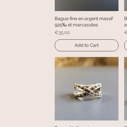
Bague fine en argent massif
Quick View
B
925‰ et marcassites
a
Price
P
€35.00
€
Add to Cart