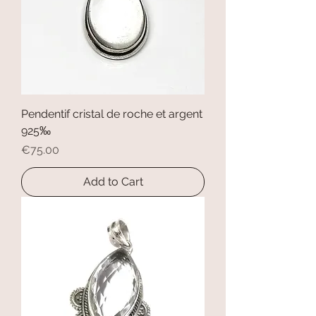
Pendentif cristal de roche et argent
925‰
Price
€75.00
Add to Cart