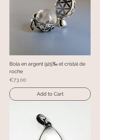
Bola en argent 925‰ et cristal de
roche
Price
€73.00
Add to Cart