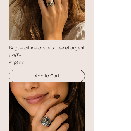
Bague citrine ovale taillée et argent
925‰
Price
€38.00
Add to Cart