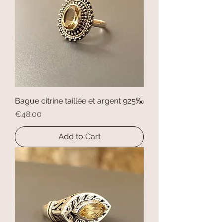
Bague citrine taillée et argent 925‰
Price
€48.00
Add to Cart