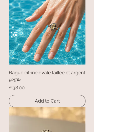
Bague citrine ovale taillée et argent
925‰
Price
€38.00
Add to Cart