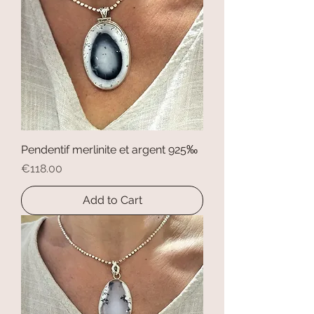
Pendentif merlinite et argent 925‰
Price
€118.00
Add to Cart