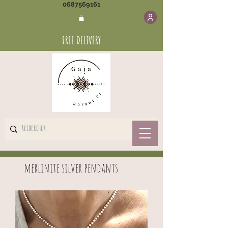
0687569161
FREE DELIVERY
merlinite silver pendants