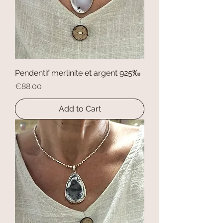
Pendentif merlinite et argent 925‰
Price
€88.00
Add to Cart