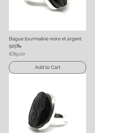
Bague tourmaline noire et argent
925‰
Price
€89.00
Add to Cart