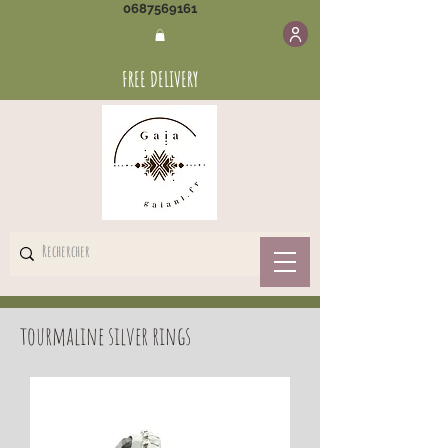
0687569161
FREE DELIVERY
tourmaline silver rings