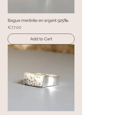
Bague merlinite en argent 925‰
Price
€77.00
Add to Cart