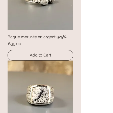
Bague merlinite en argent 925‰
Price
€35.00
Add to Cart