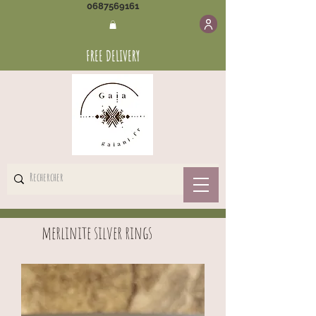
0687569161
FREE DELIVERY
merlinite silver rings