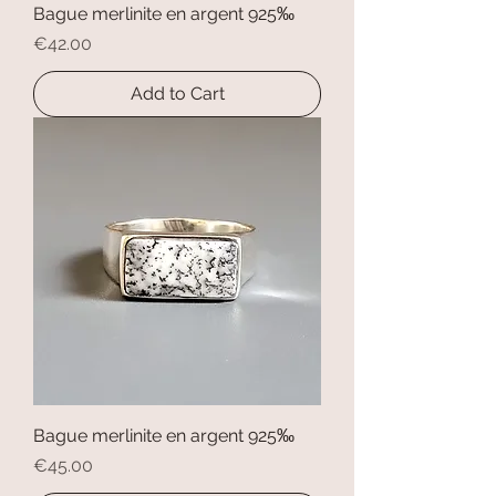
Bague merlinite en argent 925‰
Price
€42.00
Add to Cart
Bague merlinite en argent 925‰
Price
€45.00