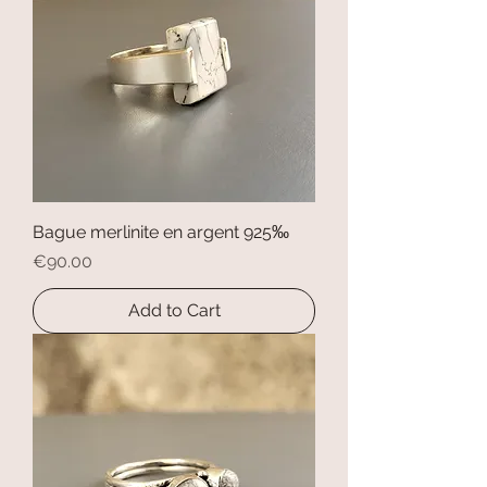
Bague merlinite en argent 925‰
Price
€90.00
Add to Cart