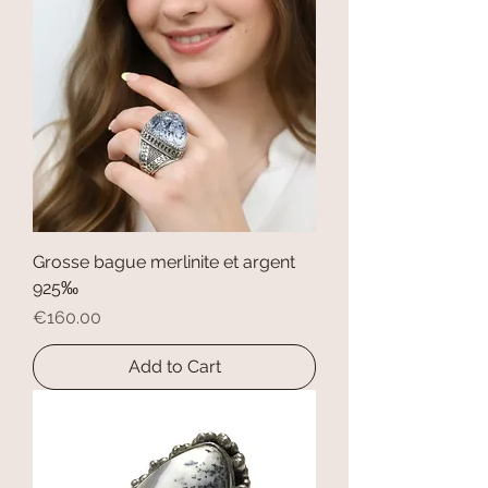
Grosse bague merlinite et argent
925‰
Price
€160.00
Add to Cart