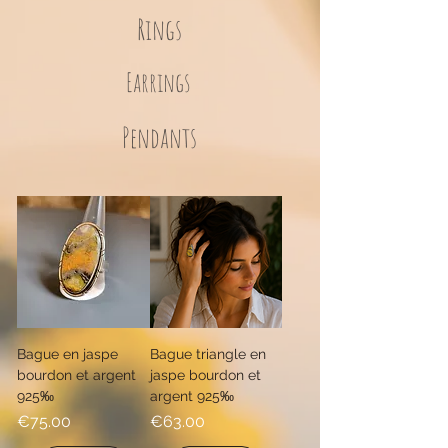
Rings
Earrings
Pendants
Bague en jaspe
Bague triangle en
bourdon et argent
jaspe bourdon et
925‰
argent 925‰
Price
Price
€75.00
€63.00