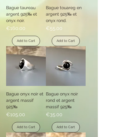
Bague taureau
Bague touareg en
argent 925‰ et
argent 925‰ et
onyx noir.
onyx rond.
Price
Price
€160.00
€55.00
Add to Cart
Add to Cart
Bague onyx noir et
Bague onyx noir
argent massif
rond et argent
925‰
massif 925‰
Price
Price
€105.00
€35.00
Add to Cart
Add to Cart