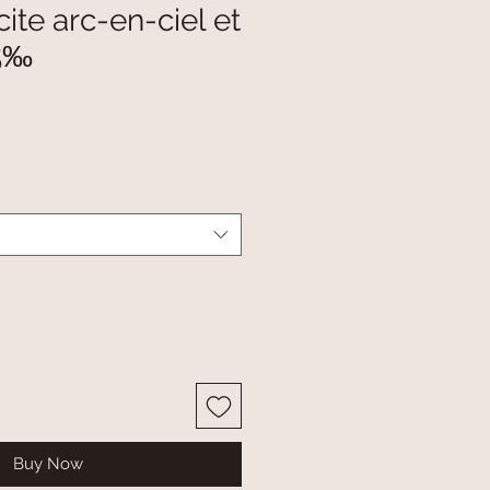
ite arc-en-ciel et
25‰
Buy Now