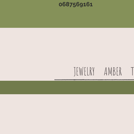
0687569161
JEWELRY
AMBER