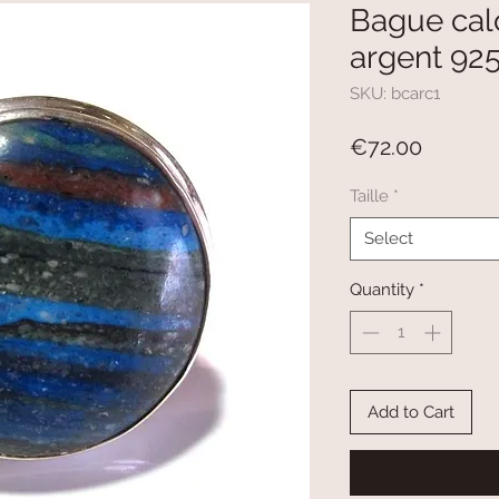
Bague calc
argent 9
SKU: bcarc1
Price
€72.00
Taille
*
Select
Quantity
*
Add to Cart