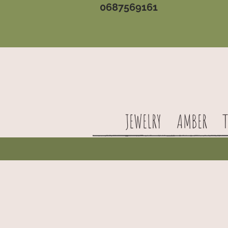
0687569161
JEWELRY
AMBER