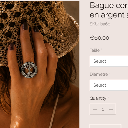
Bague cerc
en argent
SKU: ba60
Price
€60.00
Taille
*
Select
Diamètre
*
Select
Quantity
*