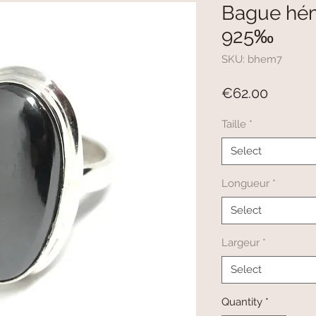
Bague hém
925‰
SKU: bhem7
Price
€62.00
Taille
*
Select
Longueur
*
Select
Largeur
*
Select
Quantity
*