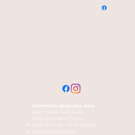
free and fast delivery
Information about your store
Gaia, 8 place Jean Jaurès
30250 Sommieres France
04 66 77 76 93 / 06 87 56 91 61
gaiagrum@gmail.com