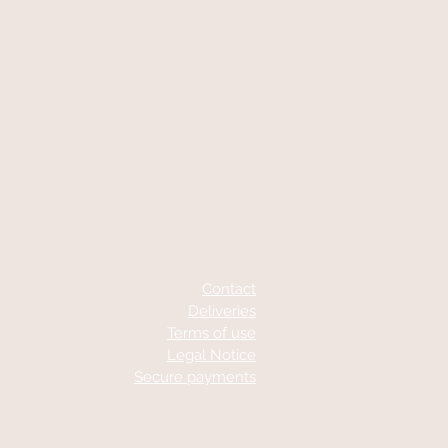
At your service
06 87 56 91 61
Contact
Deliveries
Terms of use
Legal Notice
Secure payments