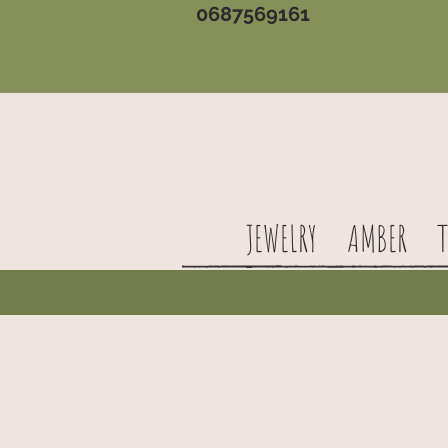
0687569161
JEWELRY
AMBER