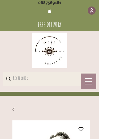
0687569161
FREE DELIVERY