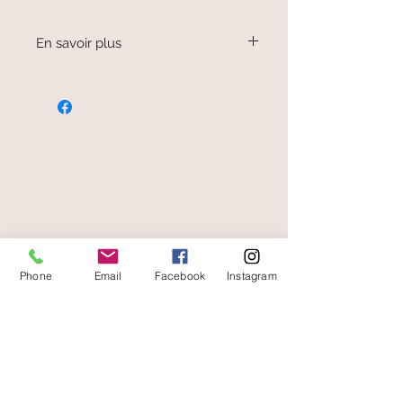
En savoir plus
Le bijou est largement ouvert
dessous pour bénéficier des
propriétés de la pierre en lien avec le
système circulatoire et nerveux.
C'est une pierre d'eau, d'air et de
racines (dendrite).
secure payment
free and fast delivery
Phone
Email
Facebook
Instagram
At your service