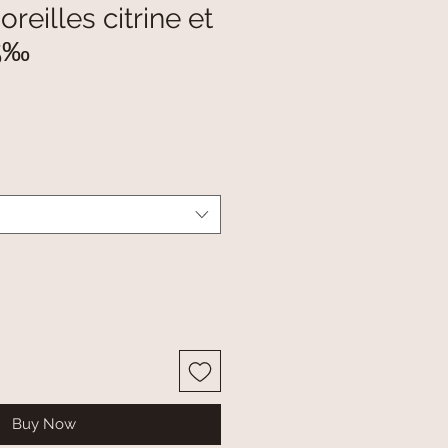
reilles citrine et
25‰
Buy Now