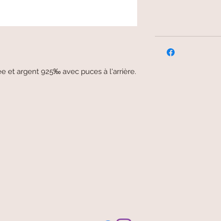
llée et argent 925‰ avec puces à l'arrière.
free and fast delivery