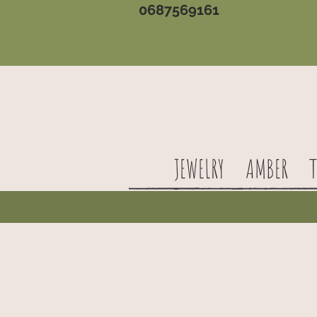
0687569161
JEWELRY
AMBER