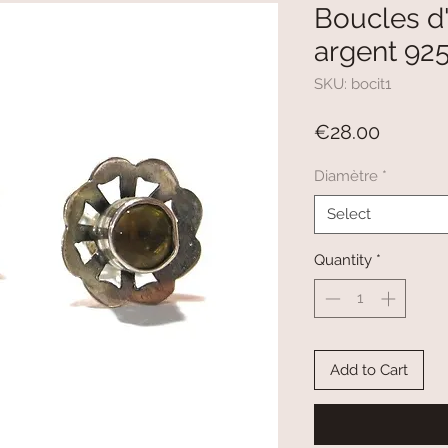
Boucles d'o
argent 9
SKU: bocit1
Price
€28.00
Diamètre
*
Select
Quantity
*
Add to Cart