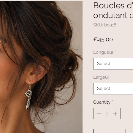
Boucles d'
ondulant 
SKU: boa18
Price
€45.00
Longueur
*
Select
Largeur
*
Select
Quantity
*