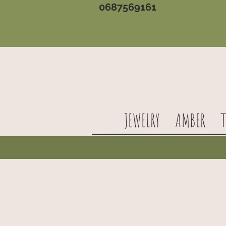
0687569161
JEWELRY
AMBER