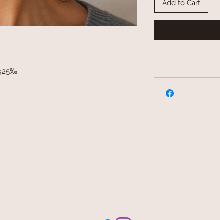
Add to Cart
 925‰.
free and fast delivery