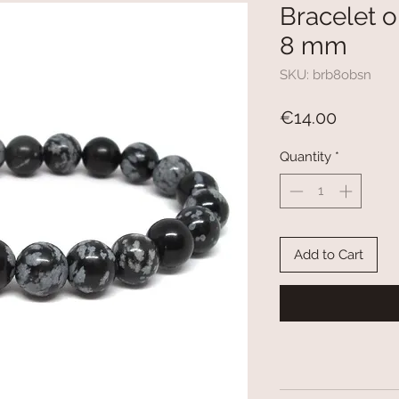
Bracelet o
8 mm
SKU: brb8obsn
Price
€14.00
Quantity
*
Add to Cart