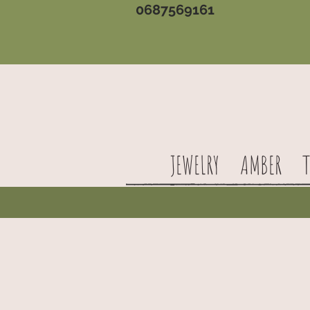
0687569161
JEWELRY
AMBER