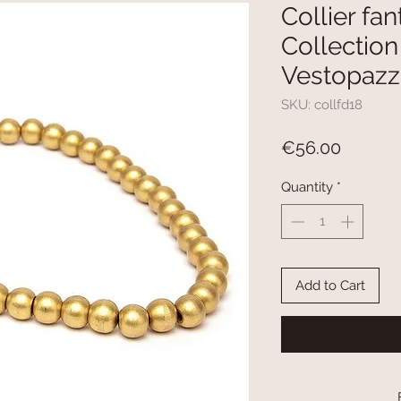
Collier fan
Collectio
Vestopaz
SKU: collfd18
Price
€56.00
Quantity
*
Add to Cart