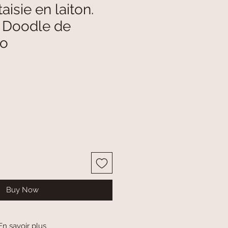
taisie en laiton.
n Doodle de
zo
Buy Now
En savoir plus