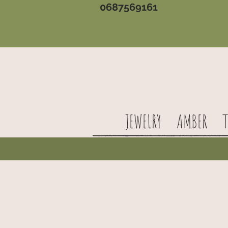
0687569161
JEWELRY
AMBER