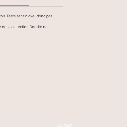
iton. Testé sans nickel donc pas
tie de la collection Doodle de
At your service
06 87 56 91 61
Contact