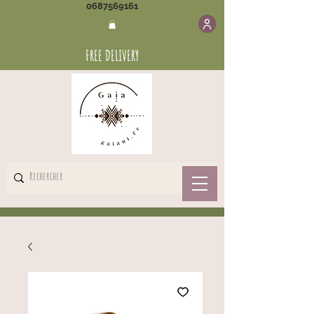
0687569161
FREE DELIVERY