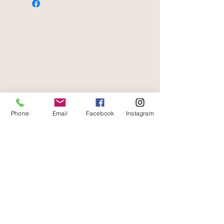
secure payment
free and fast delivery
Phone
Email
Facebook
Instagram
At your service
06 87 56 91 61
Information about your store
Gaia, 8 place Jean Jaurès
30250 Sommieres France
04 66 77 76 93
/
06 87 56 91 61