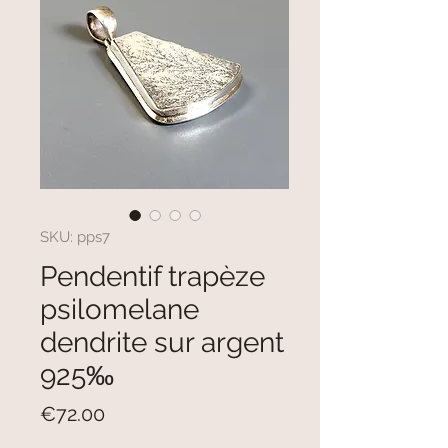
SKU: pps7
Pendentif trapèze
psilomelane
dendrite sur argent
925‰
Price
€72.00