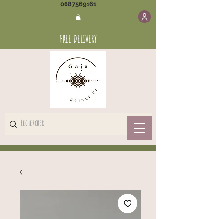
0687569161
FREE DELIVERY