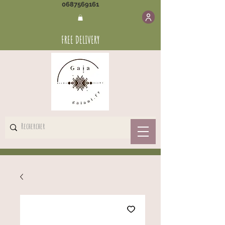
0687569161
FREE DELIVERY