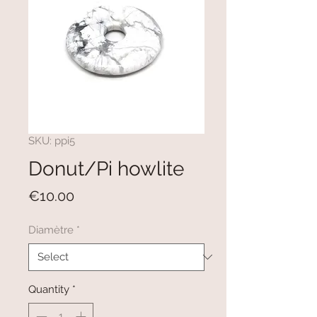
SKU: ppi5
Donut/Pi howlite
Price
€10.00
Diamètre
*
Quantity
*