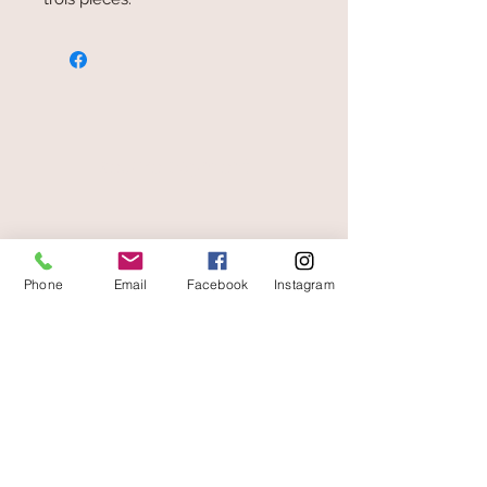
secure payment
free and fast delivery
Phone
Email
Facebook
Instagram
At your service
06 87 56 91 61
Information about your store