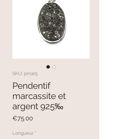
SKU: pmar5
Pendentif
marcassite et
argent 925‰
Price
€75.00
Longueur
*