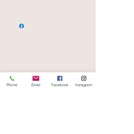
secure payment
free and fast delivery
Phone
Email
Facebook
Instagram
At your service
06 87 56 91 61