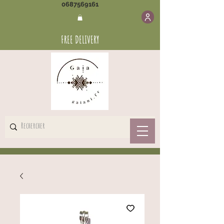
0687569161
FREE DELIVERY