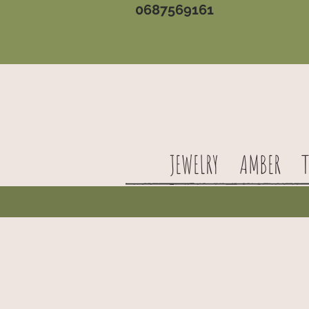
0687569161
JEWELRY
AMBER