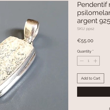
Pendentif 
psilomelan
argent 9
SKU: pps2
Price
€55.00
Quantity
*
Add to Cart