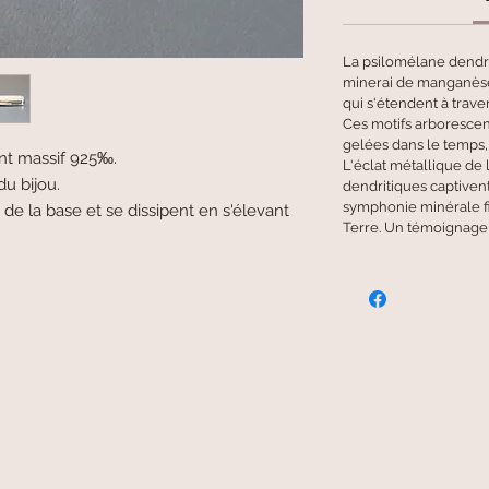
La psilomélane dendri
minerai de manganèse,
qui s'étendent à trave
Ces motifs arboresce
gelées dans le temps,
ent massif 925‰.
L'éclat métallique de 
du bijou.
dendritiques captiven
symphonie minérale fi
t de la base et se dissipent en s'élevant
Terre. Un témoignage 
free and fast delivery