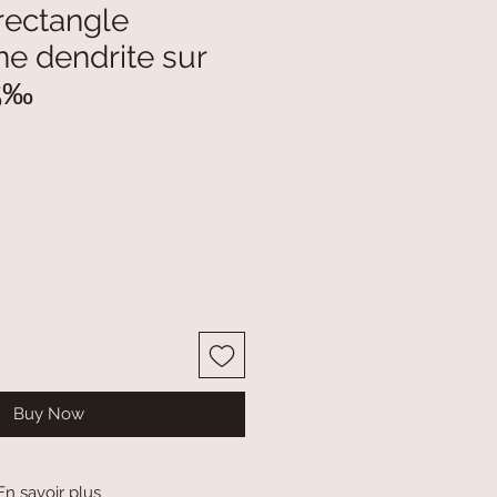
rectangle
e dendrite sur
25‰
Buy Now
En savoir plus