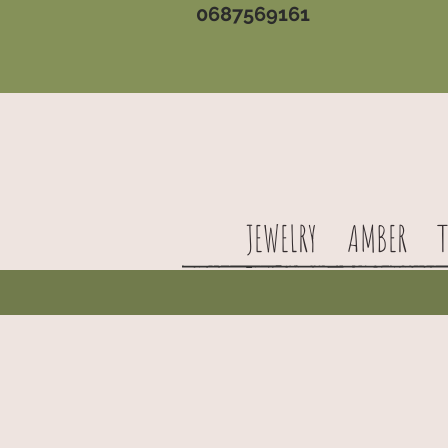
0687569161
JEWELRY
AMBER