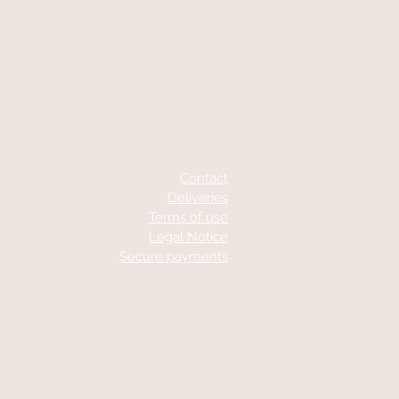
At your service
06 87 56 91 61
Contact
Deliveries
Terms of use
Legal Notice
Secure payments