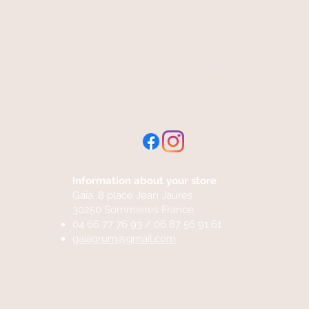
free and fast delivery
Information about your store
Gaia, 8 place Jean Jaurès
30250 Sommieres France
04 66 77 76 93 / 06 87 56 91 61
gaiagrum@gmail.com