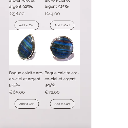
arc-en-ciel et
arc-en-ciel et
argent 925‰
argent 925‰
Price
Price
€58.00
€44.00
Add to Cart
Add to Cart
Bague calcite arc-
Bague calcite arc-
en-ciel et argent
en-ciel et argent
925‰
925‰
Price
Price
€65.00
€72.00
Add to Cart
Add to Cart