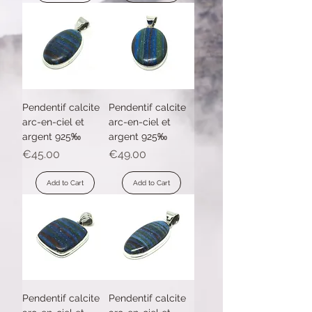
Pendentif calcite
Pendentif calcite
arc-en-ciel et
arc-en-ciel et
argent 925‰
argent 925‰
Price
Price
€45.00
€49.00
Add to Cart
Add to Cart
Pendentif calcite
Pendentif calcite