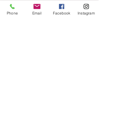
secure payment
Phone
Email
Facebook
Instagram
free and fast delivery
At your service
06 87 56 91 61
Information about your store
Gaia, 8 place Jean Jaurès
30250 Sommieres France
04 66 77 76 93
/
06 87 56 91 61
gaiagrum@gmail.com