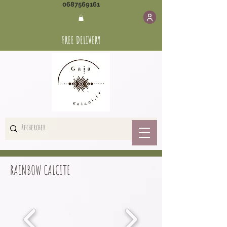
0687569161
FREE DELIVERY
RAINBOW CALCITE