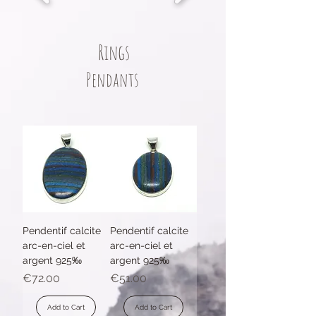
Rings
Pendants
Pendentif calcite
Pendentif calcite
arc-en-ciel et
arc-en-ciel et
argent 925‰
argent 925‰
Price
Price
€72.00
€51.00
Add to Cart
Add to Cart