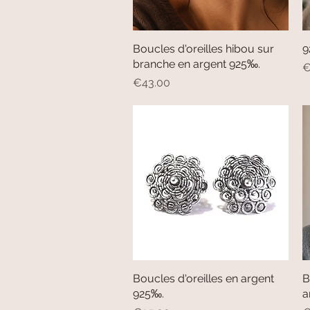
Boucles d'oreilles hibou sur
Quick View
9
branche en argent 925‰.
P
€
Price
€43.00
Boucles d'oreilles en argent
Quick View
B
925‰.
a