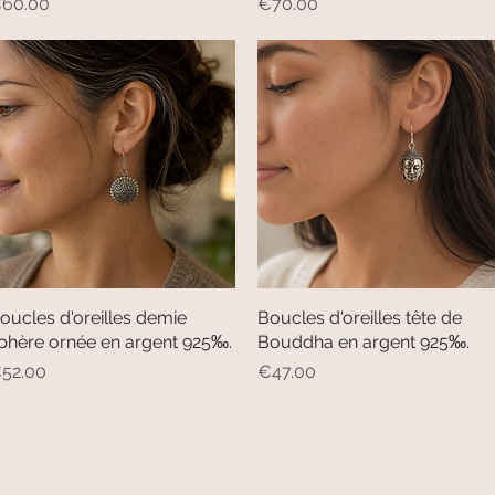
rice
Price
60.00
€70.00
oucles d'oreilles demie
Quick View
Boucles d'oreilles tête de
Quick View
phère ornée en argent 925‰.
Bouddha en argent 925‰.
rice
Price
52.00
€47.00