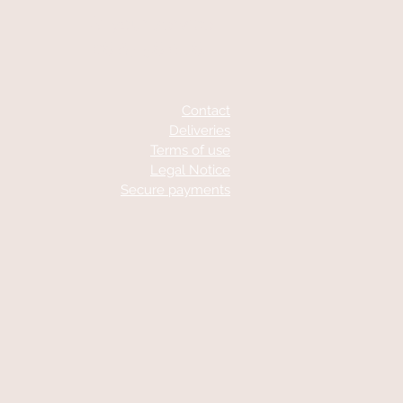
At your service
06 87 56 91 61
Contact
Deliveries
Terms of use
Legal Notice
Secure payments