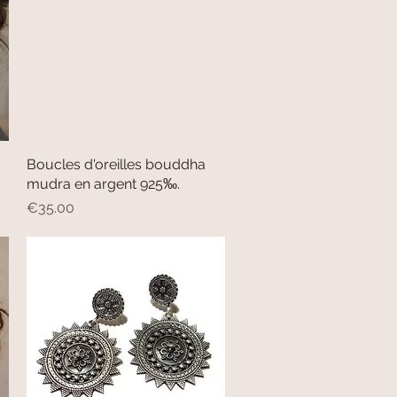
Boucles d'oreilles bouddha
Quick View
mudra en argent 925‰.
Price
€35.00