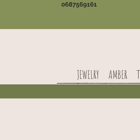
0687569161
JEWELRY
AMBER