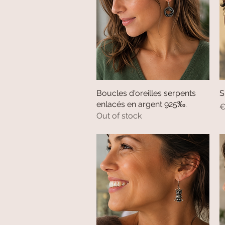
Boucles d'oreilles serpents
Quick View
S
enlacés en argent 925‰.
P
€
Out of stock