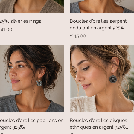
25‰ silver earrings.
Quick View
Boucles d'oreilles serpent
Quick View
ondulant en argent 925‰.
rice
41.00
Price
€45.00
oucles d'oreilles papillons en
Quick View
Boucles d'oreilles disques
Quick View
rgent 925‰.
ethniques en argent 925‰.