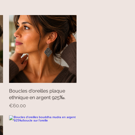
Boucles d'oreilles plaque
Quick View
ethnique en argent 925‰.
Price
€60.00