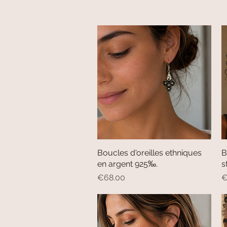
Boucles d'oreilles ethniques
Quick View
B
en argent 925‰.
s
Price
P
€68.00
€