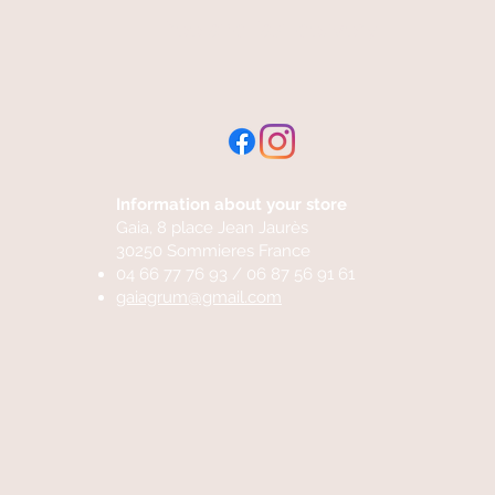
free and fast delivery
Information about your store
Gaia, 8 place Jean Jaurès
30250 Sommieres France
04 66 77 76 93 / 06 87 56 91 61
gaiagrum@gmail.com