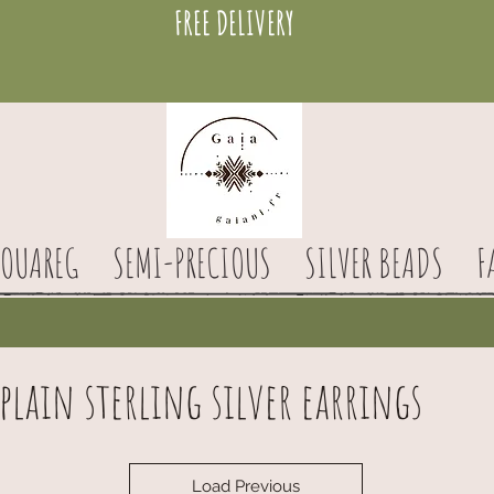
FREE DELIVERY
TOUAREG
SEMI-PRECIOUS
SILVER BEADS
F
plain sterling silver earrings
Load Previous