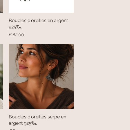
Boucles d'oreilles en argent
Quick View
925‰.
Price
€82.00
Boucles d'oreilles serpe en
Quick View
argent 925‰.