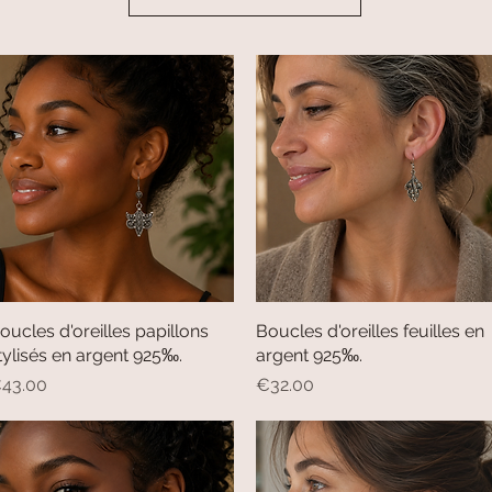
oucles d'oreilles papillons
Quick View
Boucles d'oreilles feuilles en
Quick View
tylisés en argent 925‰.
argent 925‰.
rice
Price
43.00
€32.00