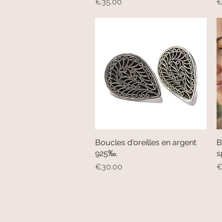
Price
P
€35.00
€
Boucles d'oreilles en argent
Quick View
B
925‰.
s
Price
P
€30.00
€