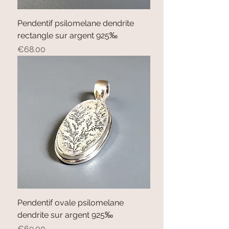
Pendentif psilomelane dendrite
rectangle sur argent 925‰
Price
€68.00
Pendentif ovale psilomelane
dendrite sur argent 925‰
Price
€69.00