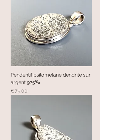
Pendentif psilomelane dendrite sur
argent 925‰
Price
€79.00