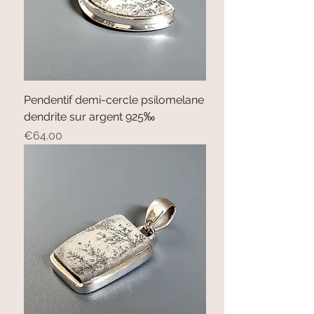
Pendentif demi-cercle psilomelane
dendrite sur argent 925‰
Price
€64.00