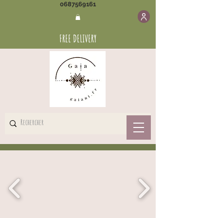
0687569161
FREE DELIVERY