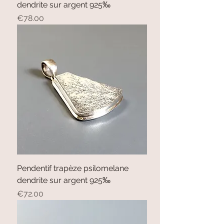
dendrite sur argent 925‰
Price
€78.00
Pendentif trapèze psilomelane
dendrite sur argent 925‰
Price
€72.00